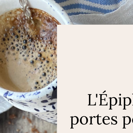
L'Épi
portes p