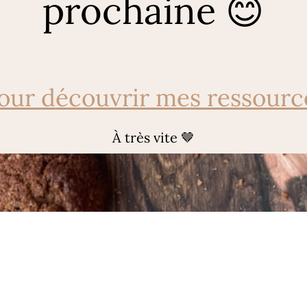
prochaine 😊
pour d
écouvrir mes ressourc
À très vite 🤎