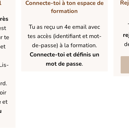
Rej
l
Connecte-toi à ton espace de
formation
très
Tu as reçu un 4e email avec
est
re
tes accès (identifiant et mot-
r te
d
de-passe) à la formation.
et
Connecte-toi et définis un
mot de passe
.
Lis-
rd.
oir
e
et
u