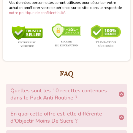
Vos données personnelles seront utilisées pour sécuriser votre
achat et améliorer votre expérience sur ce site, dans le respect de
notre politique de confidentialité
.
FAQ
Quelles sont les 10 recettes contenues
dans le Pack Anti Routine ?
Voici les 10 recettes incluses dans la
formation :
En quoi cette offre est-elle différente
La Tarte Aux Fruits De Saison
d'Objectif Moins De Sucre ?
Le Blondie (Cookie Géant Crousti-
"Objectif Moins De Sucre" te donne 3 recettes
Moelleux)