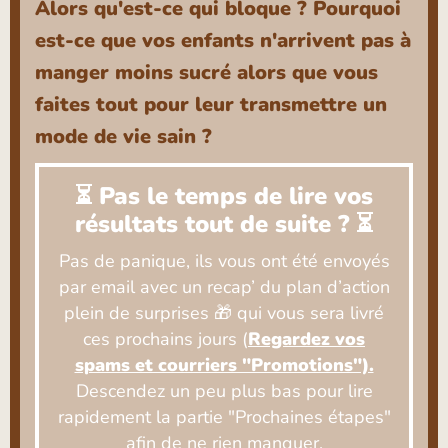
Alors qu'est-ce qui bloque ? Pourquoi
est-ce que vos enfants n'arrivent pas à
manger moins sucré alors que vous
faites tout pour leur transmettre un
mode de vie sain ?
⏳
Pas le temps de lire vos
résultats tout de suite ?
⏳
Pas de panique, ils vous ont été envoyés
par email avec un recap’ du plan d’action
plein de surprises 🎁 qui vous sera livré
ces prochains jours (
Regardez vos
spams et courriers "Promotions").
Descendez un peu plus bas pour lire
rapidement la partie "Prochaines étapes"
afin de ne rien manquer.